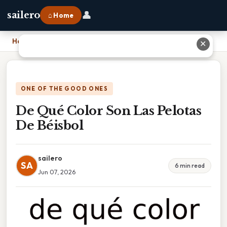
👤
sailero
⌂ Home
Home
›
De Qué Color Son Las Pelotas De Béisbol
✕
ONE OF THE GOOD ONES
De Qué Color Son Las Pelotas
De Béisbol
sailero
SA
6 min read
Jun 07, 2026