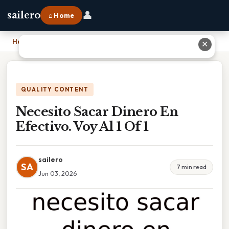
👤
sailero
⌂ Home
Home
›
Necesito Sacar Dinero En Efectivo. Voy Al 1 Of 1
✕
QUALITY CONTENT
Necesito Sacar Dinero En
Efectivo. Voy Al 1 Of 1
sailero
SA
7 min read
Jun 03, 2026