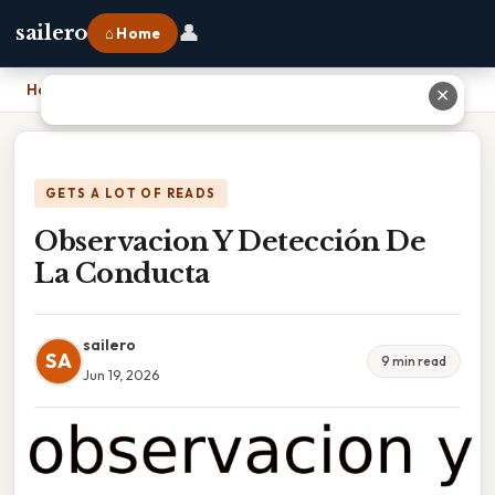
👤
sailero
⌂ Home
Home
›
Observacion Y Detección De La Conducta
✕
GETS A LOT OF READS
Observacion Y Detección De
La Conducta
sailero
SA
9 min read
Jun 19, 2026