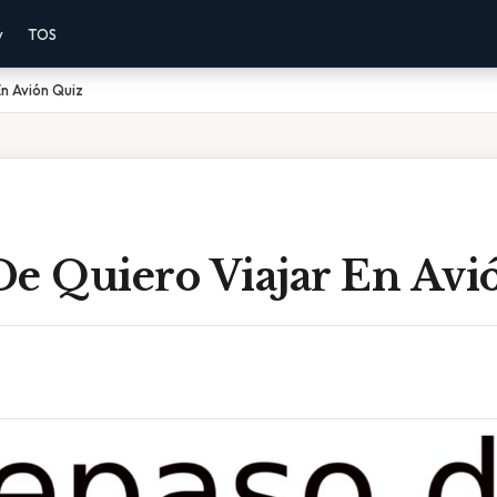
y
TOS
n Avión Quiz
De Quiero Viajar En Avi