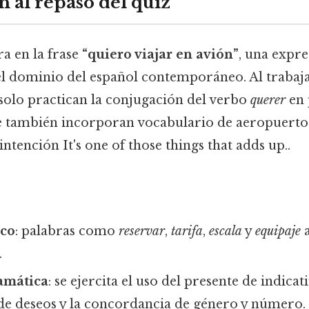
 al repaso del quiz
ra en la frase
“quiero viajar en avión”
, una expre
l dominio del español contemporáneo. Al trabajar
 solo practican la conjugación del verbo
querer
en 
e también incorporan vocabulario de aeropuertos,
intención It's one of those things that adds up..
ico
: palabras como
reservar
,
tarifa
,
escala
y
equipaje
a
.
ramática
: se ejercita el uso del presente de indicati
de deseos y la concordancia de género y número.