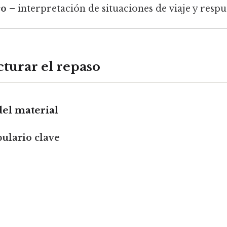
co
– interpretación de situaciones de viaje y resp
turar el repaso
del material
bulario clave