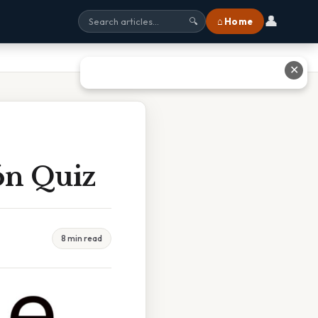
👤
⌂ Home
🔍
✕
ón Quiz
8 min read