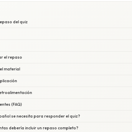
repaso del quiz
z
r el repaso
el material
plicación
retroalimentación
entes (FAQ)
pañol se necesita para responder el quiz?
tas debería incluir un repaso completo?