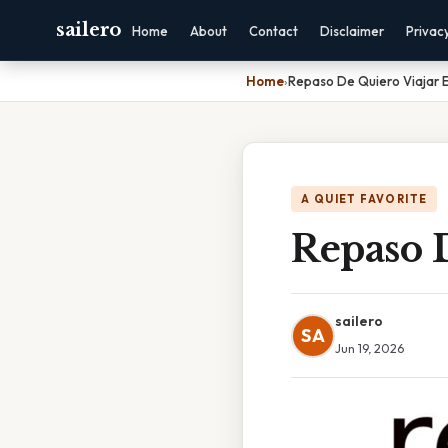
sailero
Home
About
Contact
Disclaimer
Privac
Home
›
Repaso De Quiero Viajar E
A QUIET FAVORITE
Repaso 
sailero
SA
Jun 19, 2026