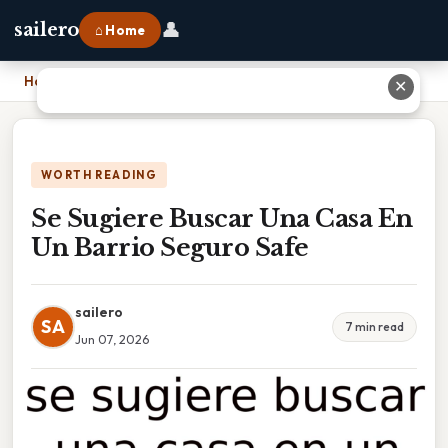
👤
sailero
⌂ Home
Home
›
Se Sugiere Buscar Una Casa En Un Barrio Seguro Safe
✕
WORTH READING
Se Sugiere Buscar Una Casa En
Un Barrio Seguro Safe
sailero
SA
7 min read
Jun 07, 2026